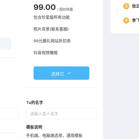
99.00
张云
张
/ 限时特惠
包含珍爱版所有功能
李飞
李
照片背景(联系客服)
99元婚礼网站折扣劵
抖音视频播报
选择它
Ta的名字
模板说明
手机端、电脑端适用，通用模板