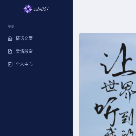
导航
情话文案
爱情殿堂
个人中心