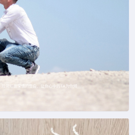
段简短而深情的告白，让你心中的TA为你倾
动听的情话。