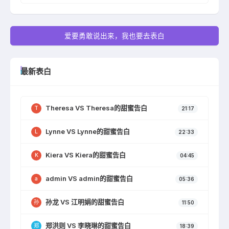
爱要勇敢说出来，我也要去表白
最新表白
Theresa VS Theresa的甜蜜告白
T
21:17
Lynne VS Lynne的甜蜜告白
L
22:33
Kiera VS Kiera的甜蜜告白
K
04:45
admin VS admin的甜蜜告白
a
05:36
孙龙 VS 江明娟的甜蜜告白
孙
11:50
郑洪则 VS 李晓琳的甜蜜告白
郑
18:39