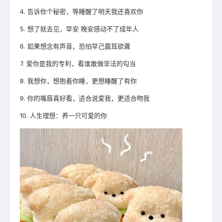
4. 告诉你个秘密，等睡醒了明天我还喜欢你
5. 想了就去见，早安 晚安感动不了成年人
6. 如果想念有声音，恐怕早己震耳欲聋
7. 爱你是我的专利，看谁敢做非法的勾当
8. 我想你，想抱着你睡，更想睡醒了有你
9. 你的嘴唇真好看，适合说爱我，更适合吻我
10. 人生理想：养一只可爱的你